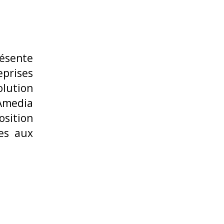
résente
prises
olution
 Amedia
osition
es aux