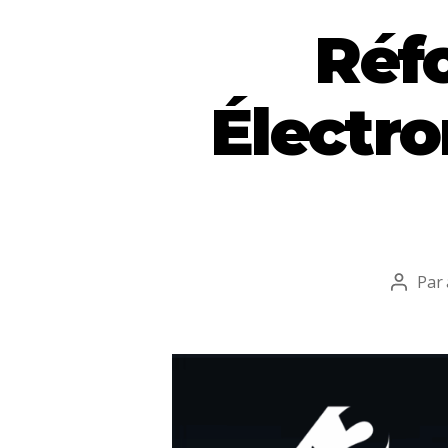
Réf
Électro
Par
Auteu
de
l’articl