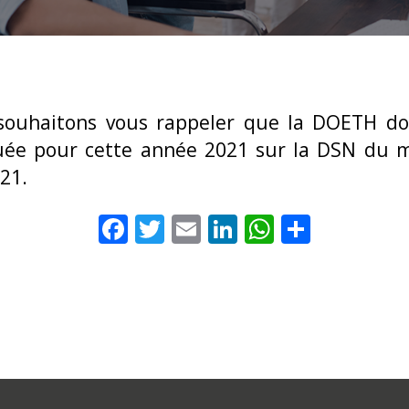
souhaitons vous rappeler que la DOETH doi
uée pour cette année 2021 sur la DSN du 
21.
F
T
E
Li
W
P
ac
w
m
n
h
ar
e
itt
ai
k
at
ta
s
b
er
l
e
s
g
o
dI
A
er
o
n
p
k
p