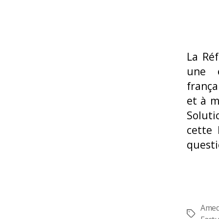
La Réf
une é
frança
et à m
Soluti
cette
questi
Amed
Étiquette