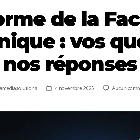
orme de la Fac
nique : vos qu
nos réponses
amediasolutions
4 novembre 2025
Aucun comm
r
Date
de
e
l’article