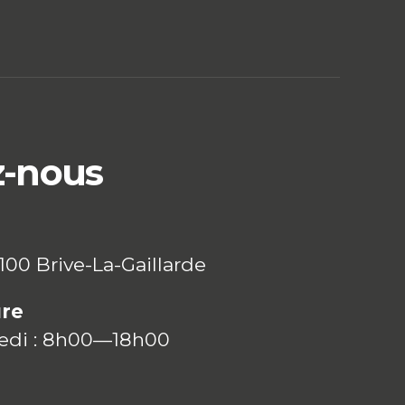
z-nous
9100 Brive-La-Gaillarde
ure
redi : 8h00—18h00