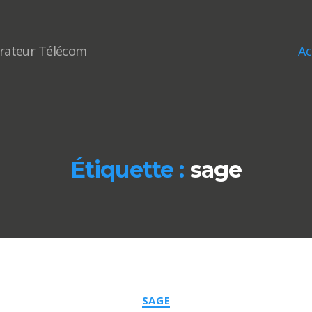
Ac
érateur Télécom
Étiquette :
sage
Catégories
SAGE