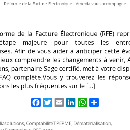
Réforme de la Facture Electronique - Amedia vous accompagne
orme de la Facture Électronique (RFE) rep
tape majeure pour toutes les entre
ises. Afin de vous aider à anticiper cette év
ieux comprendre les changements à venir,
ons, partenaire Sage certifié, met à votre disp
 FAQ complète.Vous y trouverez les répons
ons les plus fréquentes sur le […]
F
T
E
Li
W
P
ac
w
m
n
h
ar
e
itt
ai
k
at
ta
iasolutions
,
ComptabilitéTPEPME
,
Dématérialisation
,
s