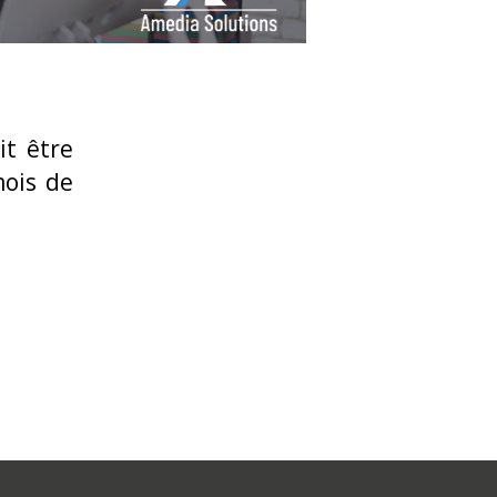
t être
mois de