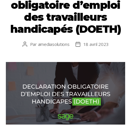
k
p
obligatoire d’emploi
des travailleurs
handicapés (DOETH)
Par
amediasolutions
18 avril 2023
Auteur
Date
de
de
l’article
l’article