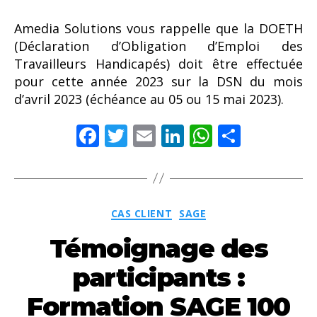
Amedia Solutions vous rappelle que la DOETH
(Déclaration d’Obligation d’Emploi des
Travailleurs Handicapés) doit être effectuée
pour cette année 2023 sur la DSN du mois
d’avril 2023 (échéance au 05 ou 15 mai 2023).
F
T
E
Li
W
P
ac
w
m
n
h
ar
e
itt
ai
k
at
ta
b
er
l
e
s
g
Catégories
CAS CLIENT
SAGE
o
dI
A
er
Témoignage des
o
n
p
k
p
participants :
Formation SAGE 100