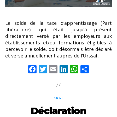
Le solde de la taxe d’apprentissage (Part
libératoire), qui était jusqu’à présent
directement versé par les employeurs aux
établissements et/ou formations éligibles à
percevoir le solde, doit désormais être déclaré
et versé annuellement auprès de l’Urssaf.
F
T
E
Li
W
P
ac
w
m
n
h
ar
e
itt
ai
k
at
ta
b
er
l
e
s
g
Catégories
SAGE
o
dI
A
er
Déclaration
o
n
p