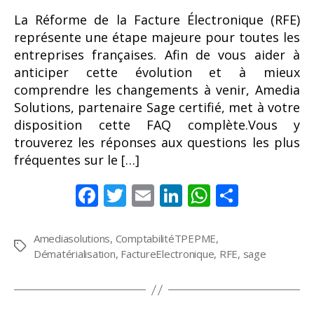
La Réforme de la Facture Électronique (RFE)
représente une étape majeure pour toutes les
entreprises françaises. Afin de vous aider à
anticiper cette évolution et à mieux
comprendre les changements à venir, Amedia
Solutions, partenaire Sage certifié, met à votre
disposition cette FAQ complète.Vous y
trouverez les réponses aux questions les plus
fréquentes sur le […]
F
T
E
Li
W
P
ac
w
m
n
h
ar
e
itt
ai
k
at
ta
Amediasolutions
,
ComptabilitéTPEPME
,
Étiquettes
Dématérialisation
,
FactureElectronique
,
RFE
,
sage
b
er
l
e
s
g
o
dI
A
er
o
n
p