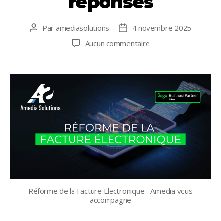
réponses
Par
amediasolutions
4 novembre 2025
Auteur
Date
de
de
sur
Aucun commentaire
l’article
l’article
Réforme
de
la
Facture
Électronique
:
vos
questions,
nos
réponses
Réforme de la Facture Electronique - Amedia vous
accompagne