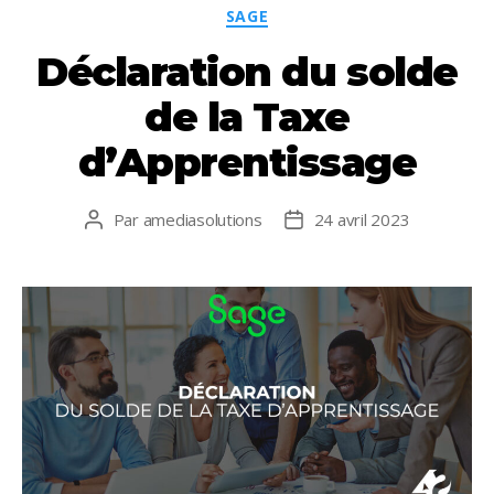
Catégories
k
p
SAGE
Déclaration du solde
de la Taxe
d’Apprentissage
Par
amediasolutions
24 avril 2023
Auteur
Date
de
de
l’article
l’article