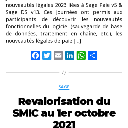
nouveautés légales 2023 liées à Sage Paie v5 &
Sage DS v13. Ces journées ont permis aux
participants de découvrir les nouveautés
fonctionnelles du logiciel (sauvegarde de base
de données, traitement en chaîne, etc.), les
nouveautés légales de paie […]
F
T
E
Li
W
P
ac
w
m
n
h
ar
e
itt
ai
k
at
ta
b
er
l
e
s
g
Catégories
SAGE
o
dI
A
er
Revalorisation du
o
n
p
k
p
SMIC au 1er octobre
2021