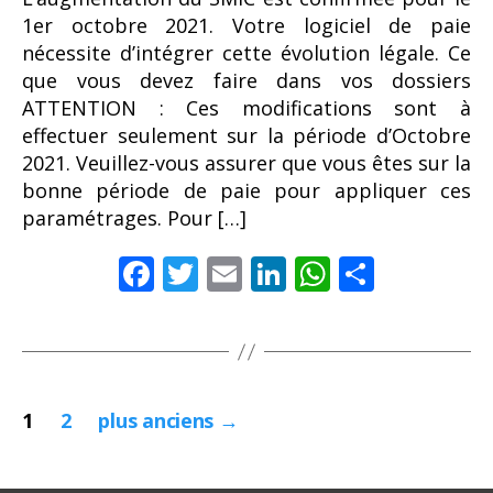
1er octobre 2021. Votre logiciel de paie
nécessite d’intégrer cette évolution légale. Ce
que vous devez faire dans vos dossiers
ATTENTION : Ces modifications sont à
effectuer seulement sur la période d’Octobre
2021. Veuillez-vous assurer que vous êtes sur la
bonne période de paie pour appliquer ces
paramétrages. Pour […]
F
T
E
Li
W
P
ac
w
m
n
h
ar
e
itt
ai
k
at
ta
b
er
l
e
s
g
Pagination
o
dI
A
er
1
2
plus anciens
→
o
n
p
des
k
p