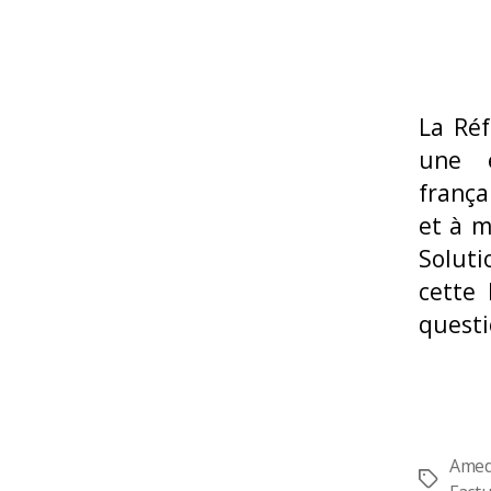
La Réf
une é
frança
et à m
Soluti
cette
questi
Amed
Étiquette