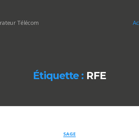
Ac
érateur Télécom
Étiquette :
RFE
Catégories
SAGE