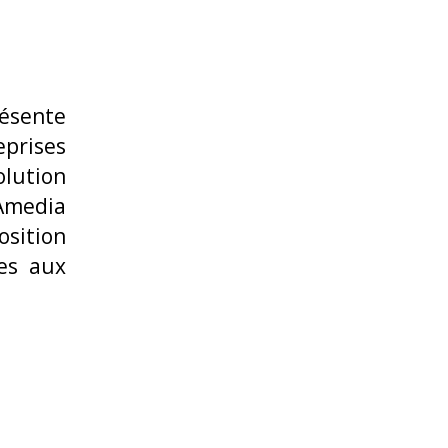
résente
prises
olution
 Amedia
osition
es aux