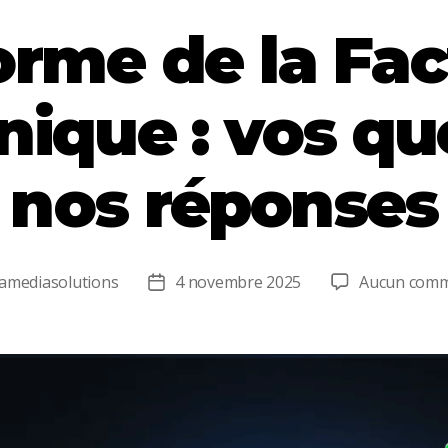
orme de la Fac
nique : vos qu
nos réponses
amediasolutions
4 novembre 2025
Aucun comm
r
Date
de
e
l’article