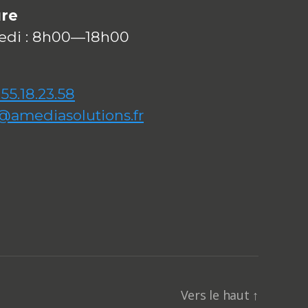
ure
redi : 8h00—18h00
.55.18.23.58
@amediasolutions.fr
Vers le haut
↑