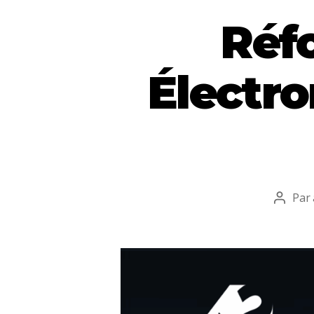
Réf
Électro
Par
Auteu
de
l’articl