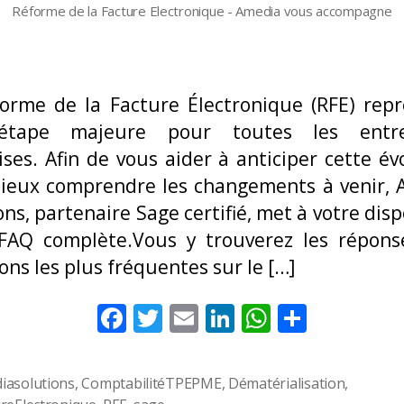
Réforme de la Facture Electronique - Amedia vous accompagne
orme de la Facture Électronique (RFE) rep
tape majeure pour toutes les entre
ises. Afin de vous aider à anticiper cette év
ieux comprendre les changements à venir,
ons, partenaire Sage certifié, met à votre disp
 FAQ complète.Vous y trouverez les répons
ons les plus fréquentes sur le […]
F
T
E
Li
W
P
ac
w
m
n
h
ar
e
itt
ai
k
at
ta
iasolutions
,
ComptabilitéTPEPME
,
Dématérialisation
,
s