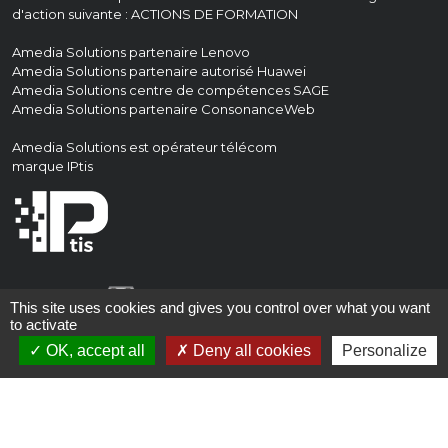
d'action suivante : ACTIONS DE FORMATION
Amedia Solutions partenaire Lenovo
Amedia Solutions partenaire autorisé
Huawei
Amedia Solutions centre de compétences
SAGE
Amedia Solutions partenaire
ConsonanceWeb
Amedia Solutions est opérateur télécom
marque
IPtis
This site uses cookies and gives you control over what you want
#WEARECAB
to activate
OK, accept all
Deny all cookies
Personalize
Ambassadeur Origine Corrèze