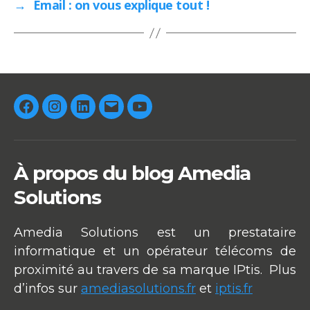
→
Email : on vous explique tout !
k
p
Facebook
Instagram
Linkedin
E-
Youtube
mail
À propos du blog Amedia
Solutions
Amedia Solutions est un prestataire
informatique et un opérateur télécoms de
proximité au travers de sa marque IPtis. Plus
d’infos sur
amediasolutions.fr
et
iptis.fr