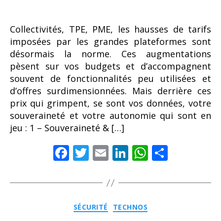
Collectivités, TPE, PME, les hausses de tarifs
imposées par les grandes plateformes sont
désormais la norme. Ces augmentations
pèsent sur vos budgets et d’accompagnent
souvent de fonctionnalités peu utilisées et
d’offres surdimensionnées. Mais derrière ces
prix qui grimpent, se sont vos données, votre
souveraineté et votre autonomie qui sont en
jeu : 1 – Souveraineté & […]
F
T
E
Li
W
P
ac
w
m
n
h
ar
e
itt
ai
k
at
ta
b
er
l
e
s
g
Catégories
SÉCURITÉ
TECHNOS
o
dI
A
er