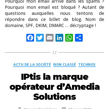
Pourquoi mon email arrive dans les spams ?
Pourquoi mon email est bloqué ? Autant de
questions auxquelles nous tentons de
répondre dans ce billet de blog. Nom de
domaine, SPF, DKIM, DMARC … décryptage !
F
T
E
Li
W
P
ac
w
m
n
h
ar
e
itt
ai
k
at
ta
b
er
l
e
s
g
Catégories
ACTU DE LA SOCIÉTÉ
NON CLASSÉ
TECHNOS
o
dI
A
er
IPtis la marque
o
n
p
k
p
opérateur d’Amedia
Solutions