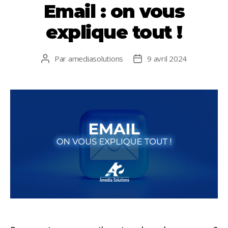
Email : on vous
o
n
p
k
p
explique tout !
Par
amediasolutions
9 avril 2024
Auteur
Date
de
de
l’article
l’article