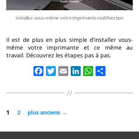
Installez vous-même votre imprimante multifonction
Il est de plus en plus simple d’installer vous-
même votre imprimante et ce même au
travail. Découvrez les étapes pas à pas.
F
T
E
Li
W
P
ac
w
m
n
h
ar
e
itt
ai
k
at
ta
b
er
l
e
s
g
Pagination
o
dI
A
er
1
2
plus anciens
→
o
n
p
des
k
p
publications