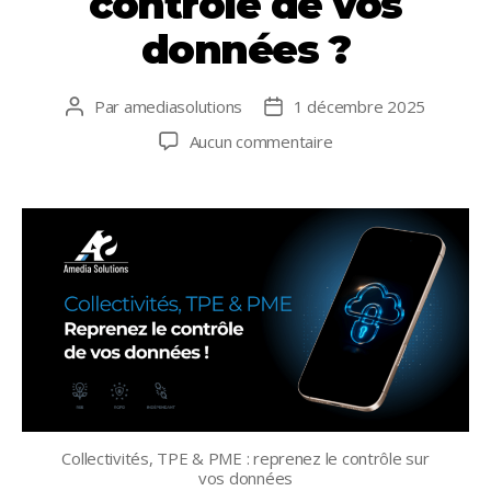
contrôle de vos
données ?
Par
amediasolutions
1 décembre 2025
Auteur
Date
de
de
sur
Aucun commentaire
l’article
l’article
Alternatives
numériques
:
et
si
vous
repreniez
le
contrôle
de
vos
données ?
Collectivités, TPE & PME : reprenez le contrôle sur
vos données