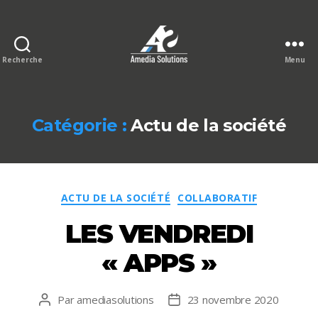
Recherche
Menu
Le
blog
Amedia
Solutions
Catégorie :
Actu de la société
Catégories
ACTU DE LA SOCIÉTÉ
COLLABORATIF
LES VENDREDI
« APPS »
Par
amediasolutions
23 novembre 2020
Auteur
Date
de
de